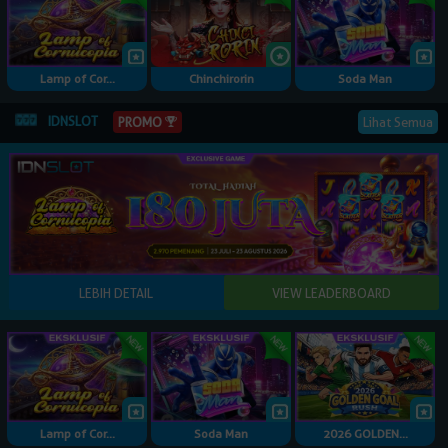
Lamp of Cor...
Chinchirorin
Soda Man
IDNSLOT
Lihat Semua
PROMO
Lamp of Cor...
Soda Man
2026 GOLDEN...