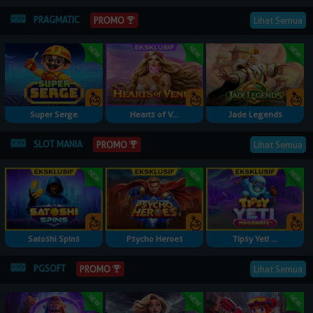
PRAGMATIC
Lihat Semua
PROMO
Super Serge
Hearts of V...
Jade Legends
SLOT MANIA
Lihat Semua
PROMO
Satoshi Spins
Psycho Heroes
Tipsy Yeti ...
PGSOFT
Lihat Semua
PROMO