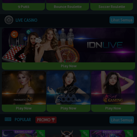
9 Putts
Bounce Roulette
Soccer Roulette
Lihat Semua
LIVE CASINO
Play Now
Play Now
Play Now
Play Now
POPULAR
Lihat Semua
PROMO