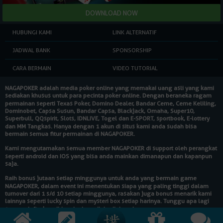
HUBUNGI KAMI
LINK ALTERNATIF
JADWAL BANK
SPONSORSHIP
CARA BERMAIN
VIDEO TUTORIAL
NAGAPOKER
adalah media poker online yang memakai uang asli yang kami
sediakan khusus untuk para pecinta poker online. Dengan beraneka ragam
permainan seperti Texas Poker, Domino Dealer, Bandar Ceme, Ceme Keliling,
Dominobet, Capsa Susun, Bandar Capsa, Blackjack, Omaha, Super10,
Superbull, QQspirit, Slots, IDNLIVE, Togel dan E-SPORT, sportbook, E-lottery
dan MM Tangkas. Hanya dengan 1 akun di situs kami anda sudah bisa
bermain semua fitur permainan di
NAGAPOKER
.
Kami mengutamakan semua member
NAGAPOKER
di support oleh perangkat
seperti android dan IOS yang bisa anda mainkan dimanapun dan kapanpun
saja.
Raih bonus jutaan setiap minggunya untuk anda yang bermain game
NAGAPOKER
, dalam event ini menentukan siapa yang paling tinggi dalam
turnover dari 1 s/d 10 setiap minggunya, rasakan juga bonus menarik kami
lainnya seperti lucky spin dan mysteri box setiap harinya. Tunggu apa lagi
segera daftarkan diri anda dan raih hadiahnya!