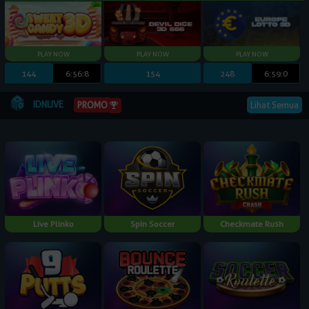
144
6:56:7
154
248
6:58:59
IDNLIVE
PROMO
Lihat Semua
Live Plinko
Spin Soccer
Checkmate Rush