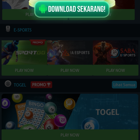
E-SPORTS
PROMO
Lihat Semua
TOGEL