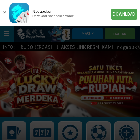
×
Nagapoker
DOWNLOAD
Download Nagapoker Mobile
ERBARU JOKERCASH !!! AKSES LINK RESMI KAMI : n4gap0k3ron
INFO :
HOME
POKER
SLOT GAME
IDN E-LOTTERY
NEW
NEW
SPORTBOOK
LIVE CASINO
IDNLIVE
NEW
TOGEL
ESPORTS
ARCADE
NEW
NEW
NEW
IDNTRADE
TEMBAK IKAN
IDNRAFFLE