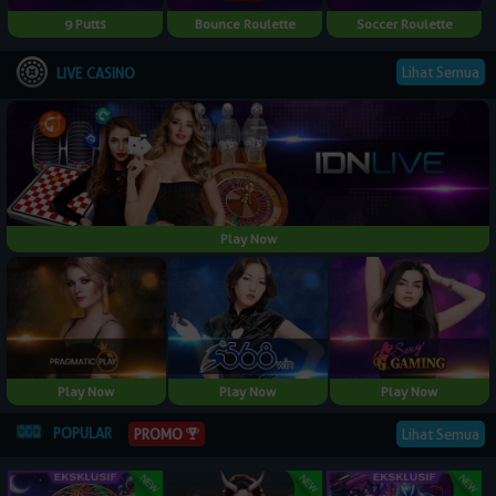
9 Putts
Bounce Roulette
Soccer Roulette
Lihat Semua
LIVE CASINO
Play Now
Play Now
Play Now
Play Now
POPULAR
PROMO
Lihat Semua