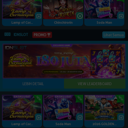
Lamp of Cor...
Chinchirorin
Soda Man
IDNSLOT
PROMO
Lihat Semua
Lamp of Cor...
Soda Man
2026 GOLDEN...