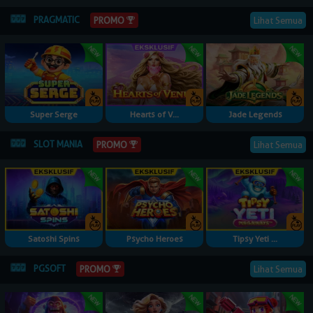
PRAGMATIC
PROMO
Lihat Semua
Super Serge
Hearts of V...
Jade Legends
SLOT MANIA
PROMO
Lihat Semua
Satoshi Spins
Psycho Heroes
Tipsy Yeti ...
PGSOFT
PROMO
Lihat Semua